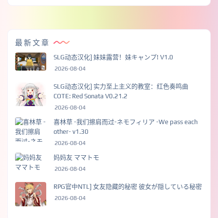
最新文章
SLG动态汉化] 妹妹露营！妹キャンプ! V1.0
2026-08-04
SLG动态汉化] 实力至上主义的教室：红色奏鸣曲
COTE: Red Sonata V0.21.2
2026-08-04
喜林草 -我们擦肩而过-ネモフィリア -We pass each
other- v1.30
2026-08-04
妈妈友 ママトモ
2026-08-04
RPG官中NTL] 女友隐藏的秘密 彼女が隠している秘密
2026-08-04