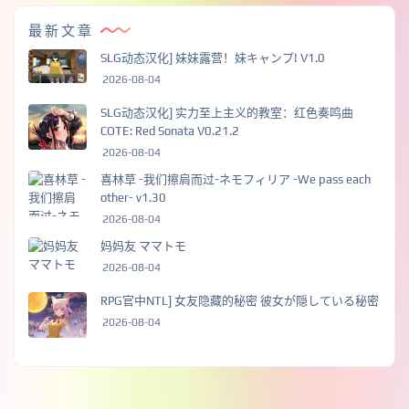
最新文章
SLG动态汉化] 妹妹露营！妹キャンプ! V1.0
2026-08-04
SLG动态汉化] 实力至上主义的教室：红色奏鸣曲
COTE: Red Sonata V0.21.2
2026-08-04
喜林草 -我们擦肩而过-ネモフィリア -We pass each
other- v1.30
2026-08-04
妈妈友 ママトモ
2026-08-04
RPG官中NTL] 女友隐藏的秘密 彼女が隠している秘密
2026-08-04