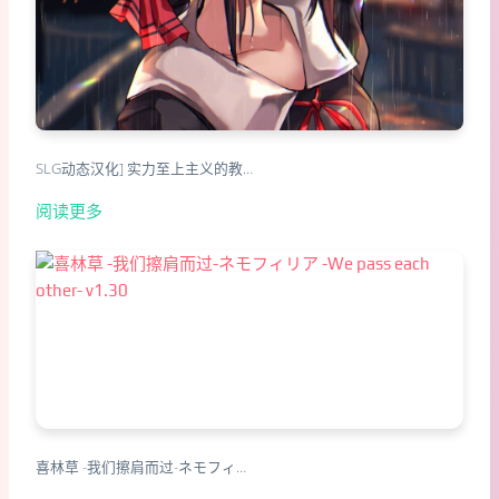
SLG动态汉化] 实力至上主义的教…
阅读更多
喜林草 -我们擦肩而过-ネモフィ…