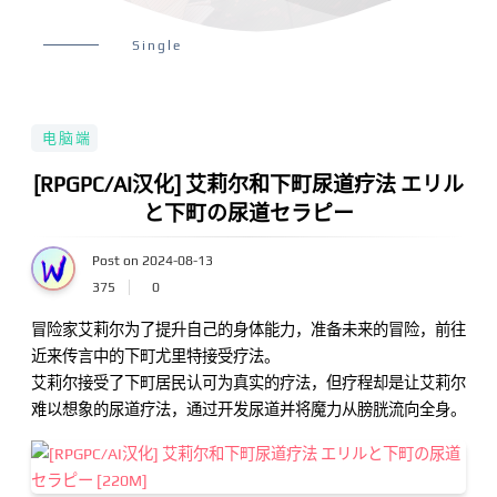
Single
电脑端
[RPGPC/AI汉化] 艾莉尔和下町尿道疗法 エリル
と下町の尿道セラピー
Post on 2024-08-13
375
0
冒险家艾莉尔为了提升自己的身体能力，准备未来的冒险，前往
近来传言中的下町尤里特接受疗法。
艾莉尔接受了下町居民认可为真实的疗法，但疗程却是让艾莉尔
难以想象的尿道疗法，通过开发尿道并将魔力从膀胱流向全身。