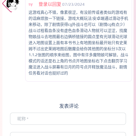
sy
登录以回复
07/23/2024
这游戏真心不错，像素很涩，有没前传或者类似的游戏有
的话麻烦放一下链接，游戏大概玩法:安卓端通过滑动手机
来移动，除了剧情获得cg外战斗也可以（剧情cg有点少）
战斗过程看血条没有虚色血条滑动人物就可以涩涩，找魔
物娘战斗去地图最右边俩桥链接的圆点里有光球滑动光球
进入地图设置上面有本书书上有地图坐标最开始只有史莱
姆不过出史莱姆地图后魅魔会给你其他图的坐标分3次以
1.1.2张图的顺序来给图，图中有许多魔物娘可解锁，战斗
模式的话还是右上角的书点开地图坐标右下点击翻页学习
魔法进入战斗屏幕有日月的符号点开释放魔法战斗，剧情
任务看对话也挺好过的
发表评论