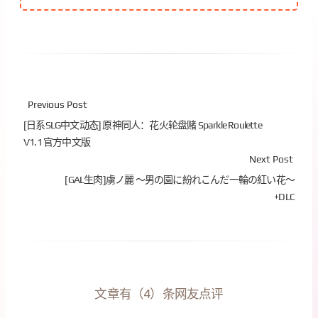
Previous Post
[日系SLG中文动态] 原神同人：花火轮盘赌 Sparkle Roulette
V1.1 官方中文版
Next Post
[GAL生肉]虜ノ麗 ～男の園に紛れこんだ一輪の紅い花～
+DLC
文章有（4）条网友点评