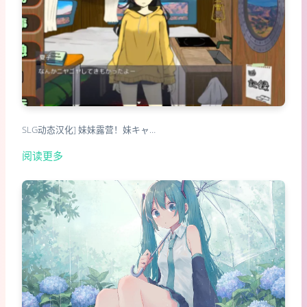
SLG动态汉化] 妹妹露营！妹キャ…
阅读更多