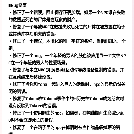
■Bug修复
・修正了一个错误，阻止保存正确加载，如果一个NPC谁在失败
的救援后死亡的尸体是在玩家的财产。
・修复了一个导致NPC在救援失败后死亡的尸体在被放置在箱子
或其他库存后消失的错误。
・修正了一个错误，本地化的唯一字符的名称，当他们加入一个
组。
・修正了一个bug，一个年轻的男人的肤色被应用到一个女性NP
C在一个年轻的男人的性爱场景。
・修复了与中立NPC(如贸易商)互动时导致设备复制的错误，并
在互动结束后移除设备。
・修正了当你和Yona一起进入巨人的活动时，npc的显示仍然关
闭的错误。
・修复了Takumi在Takumi事件中的H历史在Takumi成为朋友时
没有反映到Takumi的错误。
・修正了一个使用翘曲的npc，如幽灵，在翘曲期间生命减少到
0时不会立即死亡的错误。
・修复了一个在箱子里的npc在掉落时被当作物品袋掉落的错