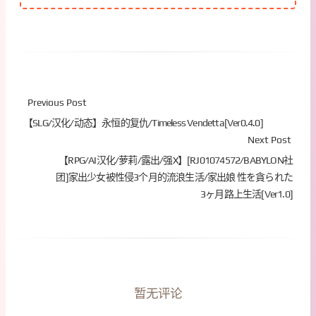
Previous Post
【SLG/汉化/动态】永恒的复仇/Timeless Vendetta[Ver0.4.0]
Next Post
【RPG/AI汉化/萝莉/露出/强X】[RJ01074572/BABYLON社
团]家出少女被性侵3个月的流浪生活/家出娘 性を貪られた
3ヶ月路上生活[Ver1.0]
暂无评论