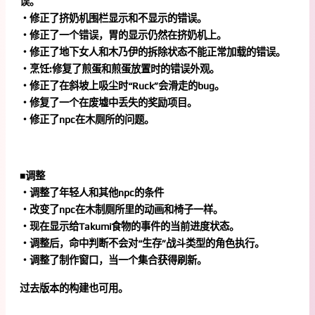
误。
・修正了挤奶机围栏显示和不显示的错误。
・修正了一个错误，胃的显示仍然在挤奶机上。
・修正了地下女人和木乃伊的拆除状态不能正常加载的错误。
・烹饪:修复了煎蛋和煎蛋放置时的错误外观。
・修正了在斜坡上吸尘时“Ruck”会滑走的bug。
・修复了一个在废墟中丢失的奖励项目。
・修正了npc在木厕所的问题。
■调整
・调整了年轻人和其他npc的条件
・改变了npc在木制厕所里的动画和椅子一样。
・现在显示给Takumi食物的事件的当前进度状态。
・调整后，命中判断不会对“生存”战斗类型的角色执行。
・调整了制作窗口，当一个集合获得刷新。
过去版本的构建也可用。