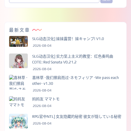
最新文章
SLG动态汉化] 妹妹露营！妹キャンプ! V1.0
2026-08-04
SLG动态汉化] 实力至上主义的教室：红色奏鸣曲
COTE: Red Sonata V0.21.2
2026-08-04
喜林草 -我们擦肩而过-ネモフィリア -We pass each
other- v1.30
2026-08-04
妈妈友 ママトモ
2026-08-04
RPG官中NTL] 女友隐藏的秘密 彼女が隠している秘密
2026-08-04