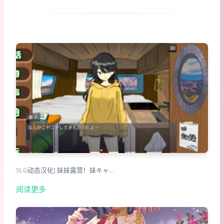
SLG动态汉化] 妹妹露营！妹キャ…
阅读更多