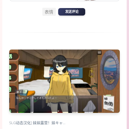
表情
发送评论
SLG动态汉化] 妹妹露营！妹キャ…