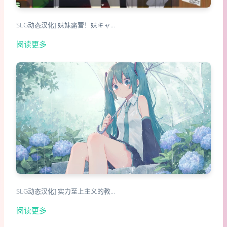
SLG动态汉化] 妹妹露营！妹キャ…
阅读更多
SLG动态汉化] 实力至上主义的教…
阅读更多