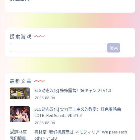
搜索游戏
最新文章
SLG动态汉化] 妹妹露营！妹キャンプ! V1.0
2026-08-04
SLG动态汉化] 实力至上主义的教室：红色奏鸣曲
COTE: Red Sonata V0.21.2
2026-08-04
喜林草 -我们擦肩而过-ネモフィリア -We pass each
other- v1.30