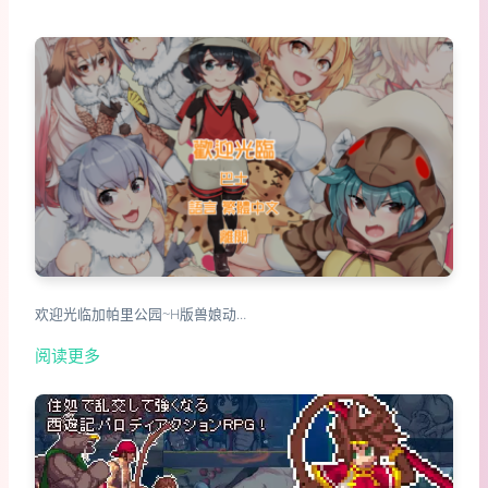
欢迎光临加帕里公园~H版兽娘动…
阅读更多