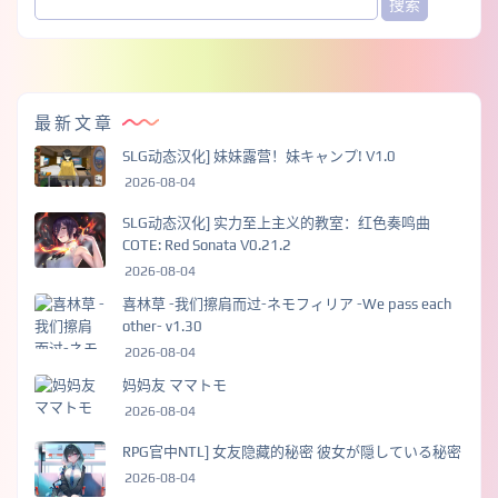
最新文章
SLG动态汉化] 妹妹露营！妹キャンプ! V1.0
2026-08-04
SLG动态汉化] 实力至上主义的教室：红色奏鸣曲
COTE: Red Sonata V0.21.2
2026-08-04
喜林草 -我们擦肩而过-ネモフィリア -We pass each
other- v1.30
2026-08-04
妈妈友 ママトモ
2026-08-04
RPG官中NTL] 女友隐藏的秘密 彼女が隠している秘密
2026-08-04