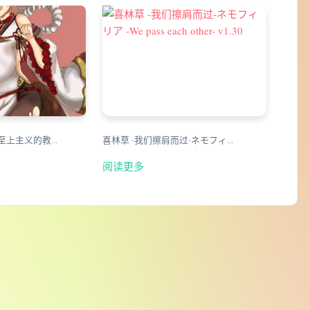
力至上主义的教…
喜林草 -我们擦肩而过-ネモフィ…
阅读更多