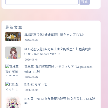
最新文章
SLG动态汉化] 妹妹露营！妹キャンプ! V1.0
2026-08-04
SLG动态汉化] 实力至上主义的教室：红色奏鸣曲
COTE: Red Sonata V0.21.2
2026-08-04
喜林草 -我们擦肩而过-ネモフィリア -We pass each
other- v1.30
2026-08-04
妈妈友 ママトモ
2026-08-04
RPG官中NTL] 女友隐藏的秘密 彼女が隠している秘
密