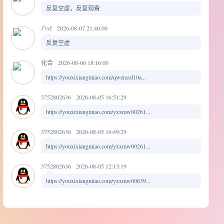
反复空虚，反复观看
八vf
2026-08-07 21:40:00
反复空虚
化合
2026-08-06 18:16:00
https://youxixiangmiao.com/qwerasd10a...
3752802636
2026-08-05 16:51:29
https://youxixiangmiao.com/yxxmw00261...
3752802636
2026-08-05 16:49:29
https://youxixiangmiao.com/yxxmw00261...
3752802636
2026-08-05 12:13:19
https://youxixiangmiao.com/yxxmw00639...