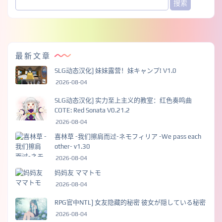
最新文章
SLG动态汉化] 妹妹露营！妹キャンプ! V1.0
2026-08-04
SLG动态汉化] 实力至上主义的教室：红色奏鸣曲
COTE: Red Sonata V0.21.2
2026-08-04
喜林草 -我们擦肩而过-ネモフィリア -We pass each
other- v1.30
2026-08-04
妈妈友 ママトモ
2026-08-04
RPG官中NTL] 女友隐藏的秘密 彼女が隠している秘密
2026-08-04