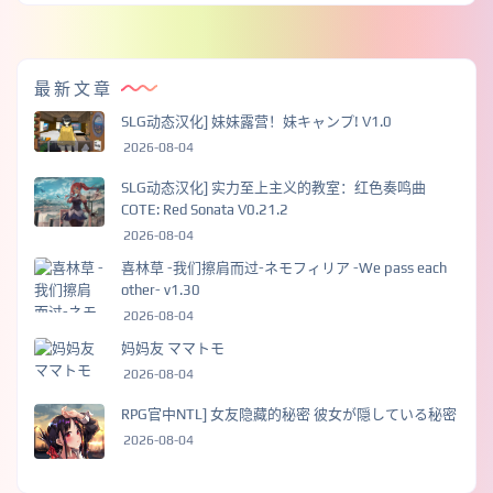
最新文章
SLG动态汉化] 妹妹露营！妹キャンプ! V1.0
2026-08-04
SLG动态汉化] 实力至上主义的教室：红色奏鸣曲
COTE: Red Sonata V0.21.2
2026-08-04
喜林草 -我们擦肩而过-ネモフィリア -We pass each
other- v1.30
2026-08-04
妈妈友 ママトモ
2026-08-04
RPG官中NTL] 女友隐藏的秘密 彼女が隠している秘密
2026-08-04