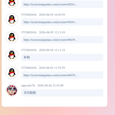
https://youxixiangmiao.com/yxxmw00261...
3752802636
2026-08-05 16:49:29
https://youxixiangmiao.com/yxxmw00261...
3752802636
2026-08-05 12:13:19
https://youxixiangmiao.com/yxxmw00639...
3752802636
2026-08-05 12:11:18
补档
3752802636
2026-08-05 11:55:59
https://youxixiangmiao.com/yxxmw00639...
capcom176
2026-08-04 21:43:09
可可皑皑