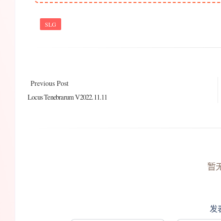
SLG
Previous Post
Locus Tenebrarum V2022.11.11
暂
发