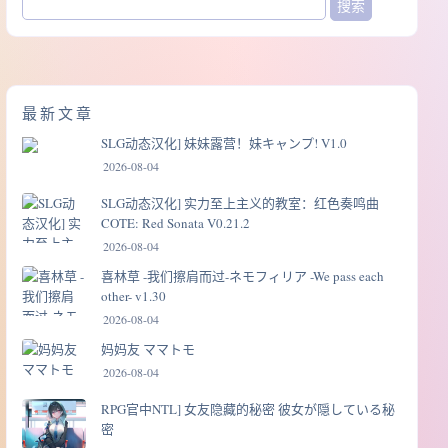
最新文章
SLG动态汉化] 妹妹露营！妹キャンプ! V1.0
2026-08-04
SLG动态汉化] 实力至上主义的教室：红色奏鸣曲
COTE: Red Sonata V0.21.2
2026-08-04
喜林草 -我们擦肩而过-ネモフィリア -We pass each
other- v1.30
2026-08-04
妈妈友 ママトモ
2026-08-04
RPG官中NTL] 女友隐藏的秘密 彼女が隠している秘
密