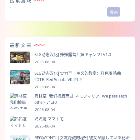
搜索游戏
最新文章
SLG动态汉化] 妹妹露营！妹キャンプ! V1.0
2026-08-04
SLG动态汉化] 实力至上主义的教室：红色奏鸣曲
COTE: Red Sonata V0.21.2
2026-08-04
喜林草 -我们擦肩而过-ネモフィリア -We pass each
other- v1.30
2026-08-04
妈妈友 ママトモ
2026-08-04
RPG官中NTL] 女友隐藏的秘密 彼女が隠している秘密