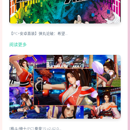
【PC+安卓直装】弹丸论破：希望…
阅读更多
[格斗/绅士/PC] 拳皇15 v2.42.0…