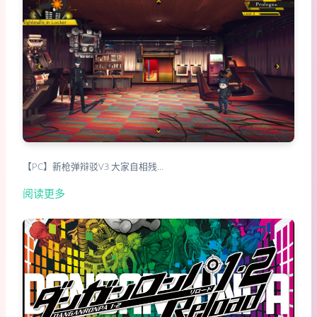
【PC】新枪弹辩驳V3 大家自相残…
阅读更多