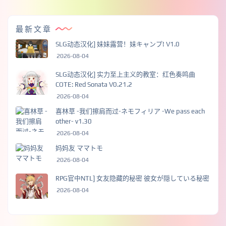
最新文章
SLG动态汉化] 妹妹露营！妹キャンプ! V1.0
2026-08-04
SLG动态汉化] 实力至上主义的教室：红色奏鸣曲
COTE: Red Sonata V0.21.2
2026-08-04
喜林草 -我们擦肩而过-ネモフィリア -We pass each
other- v1.30
2026-08-04
妈妈友 ママトモ
2026-08-04
RPG官中NTL] 女友隐藏的秘密 彼女が隠している秘密
2026-08-04