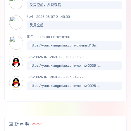
反复空虚，反复观看
八vf
2026-08-07 21:40:00
反复空虚
化合
2026-08-06 18:16:00
https://youxixiangmiao.com/qwerasd10a...
3752802636
2026-08-05 16:51:29
https://youxixiangmiao.com/yxxmw00261...
3752802636
2026-08-05 16:49:29
https://youxixiangmiao.com/yxxmw00261...
重新声明