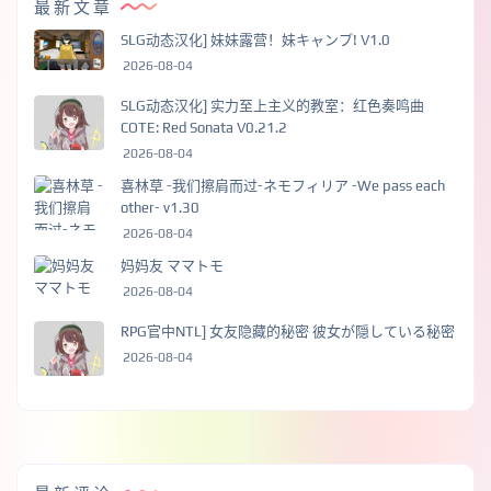
最新文章
SLG动态汉化] 妹妹露营！妹キャンプ! V1.0
2026-08-04
SLG动态汉化] 实力至上主义的教室：红色奏鸣曲
COTE: Red Sonata V0.21.2
2026-08-04
喜林草 -我们擦肩而过-ネモフィリア -We pass each
other- v1.30
2026-08-04
妈妈友 ママトモ
2026-08-04
RPG官中NTL] 女友隐藏的秘密 彼女が隠している秘密
2026-08-04