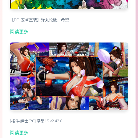
【PC+安卓直装】弹丸论破：希望…
阅读更多
[格斗/绅士/PC] 拳皇15 v2.42.0…
阅读更多