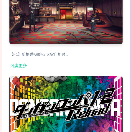
【PC】新枪弹辩驳V3 大家自相残…
阅读更多