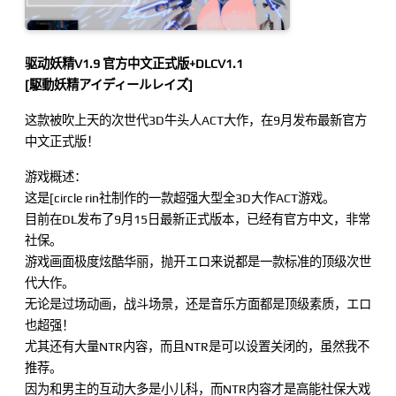
驱动妖精V1.9 官方中文正式版+DLCV1.1
[駆動妖精アイディールレイズ]
这款被吹上天的次世代3D牛头人ACT大作，在9月发布最新官方
中文正式版！
游戏概述：
这是[circle rin社制作的一款超强大型全3D大作ACT游戏。
目前在DL发布了9月15日最新正式版本，已经有官方中文，非常
社保。
游戏画面极度炫酷华丽，抛开エロ来说都是一款标准的顶级次世
代大作。
无论是过场动画，战斗场景，还是音乐方面都是顶级素质，エロ
也超强！
尤其还有大量NTR内容，而且NTR是可以设置关闭的，虽然我不
推荐。
因为和男主的互动大多是小儿科，而NTR内容才是高能社保大戏