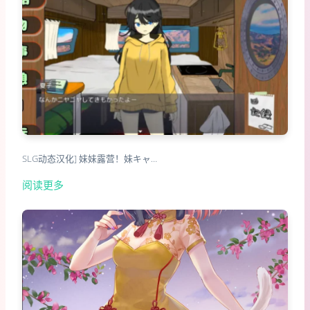
SLG动态汉化] 妹妹露营！妹キャ…
阅读更多