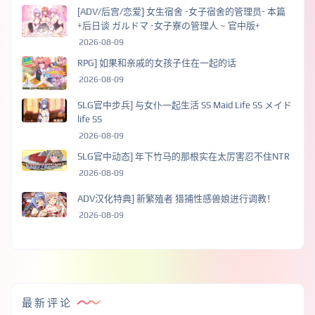
[ADV/后宫/恋爱] 女生宿舍 -女子宿舍的管理员- 本篇
+后日谈 ガルドマ -女子寮の管理人 ~ 官中版+
2026-08-09
RPG] 如果和亲戚的女孩子住在一起的话
2026-08-09
SLG官中步兵] 与女仆一起生活 SS Maid Life SS メイド
life SS
2026-08-09
SLG官中动态] 年下竹马的那根实在太厉害忍不住NTR
2026-08-09
ADV汉化特典] 新繁殖者 猎捕性感兽娘进行调教！
2026-08-09
最新评论