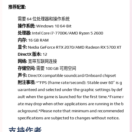
推荐配置:
需要 64 位处理器和操作系统
操作系统:
Windows 10 64-Bit
处理器:
Intel Core i7-7700K/AMD Ryzen 5 2600
内存:
16 GB RAM
显卡:
Nvidia GeForce RTX 2070/AMD Radeon RX 5700 XT
DirectX 版本:
12
网络:
宽带互联网连接
存储空间:
需要 100 GB 可用空间
声卡:
DirectX compatible soundcard/Onboard chipset
附注事项:
*”FPS (frame rate/second): Stable over 60″ is g
uaranteed and selected under the graphic settings by def
ault when the game is launched for the first time.*Frame r
ate may drop when other applications are running in the b
ackground.*Please note that minimum and recommended
specifications are subjected to changes without notice.
支持作者