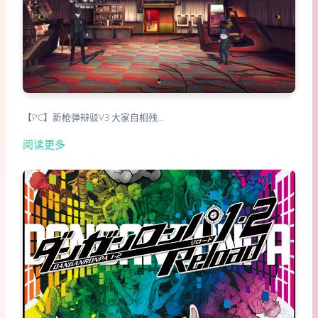
【PC】新枪弹辩驳V3 大家自相残…
阅读更多