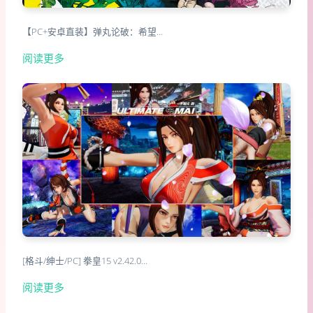
【PC+安卓直装】弹丸论破：希望…
阅读更多
[格斗/绅士/PC] 拳皇15 v2.42.0…
阅读更多