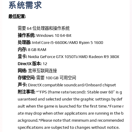
系统需求
最低配置:
需要 64 位处理器和操作系统
操作系统:
Windows 10 64-Bit
处理器:
Intel Core i5-6600K/AMD Ryzen 5 1600
内存:
8 GB RAM
显卡:
Nvidia GeForce GTX 1050Ti/AMD Radeon R9 380X
DirectX 版本:
12
网络:
宽带互联网连接
存储空间:
需要 100 GB 可用空间
声卡:
DirectX compatible soundcard/Onboard chipset
附注事项:
*”FPS (frame rate/second): Stable over 60″ is g
uaranteed and selected under the graphic settings by def
ault when the game is launched for the first time.*Frame r
ate may drop when other applications are running in the b
ackground.*Please note that minimum and recommended
specifications are subjected to changes without notice.