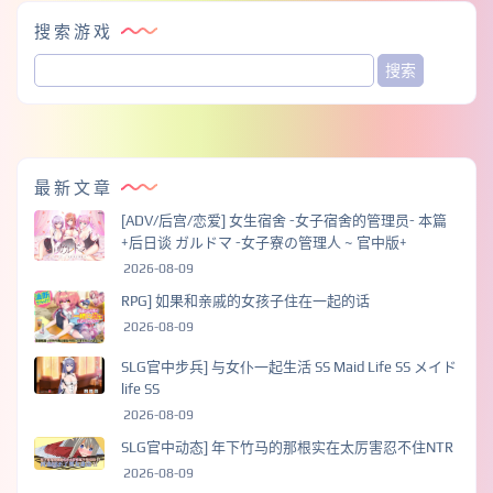
搜索游戏
最新文章
[ADV/后宫/恋爱] 女生宿舍 -女子宿舍的管理员- 本篇
+后日谈 ガルドマ -女子寮の管理人 ~ 官中版+
2026-08-09
RPG] 如果和亲戚的女孩子住在一起的话
2026-08-09
SLG官中步兵] 与女仆一起生活 SS Maid Life SS メイド
life SS
2026-08-09
SLG官中动态] 年下竹马的那根实在太厉害忍不住NTR
2026-08-09