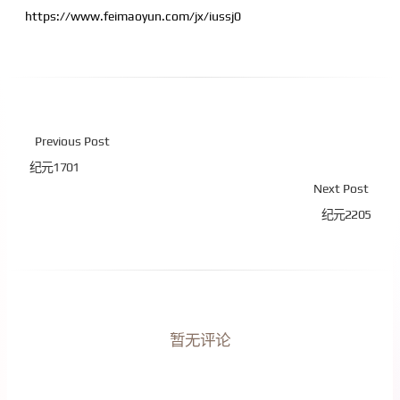
https://www.feimaoyun.com/jx/iussj0
Previous Post
纪元1701
Next Post
纪元2205
暂无评论