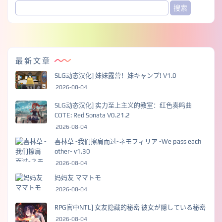
最新文章
SLG动态汉化] 妹妹露营！妹キャンプ! V1.0
2026-08-04
SLG动态汉化] 实力至上主义的教室：红色奏鸣曲
COTE: Red Sonata V0.21.2
2026-08-04
喜林草 -我们擦肩而过-ネモフィリア -We pass each
other- v1.30
2026-08-04
妈妈友 ママトモ
2026-08-04
RPG官中NTL] 女友隐藏的秘密 彼女が隠している秘密
2026-08-04