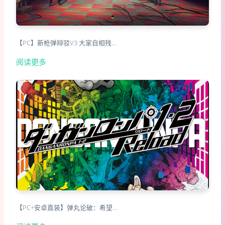
【PC】新枪弹辩驳V3 大家自相残…
阅读更多
【PC+安卓直装】弹丸论破：希望…