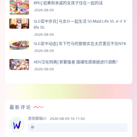
RPG] 如果和亲戚的女孩子住在一起的话
2026-08-09
SLG官中步兵] 与女仆一起生活 SS Maid Life SS メイド
life SS
2026-08-09
SLG官中动态] 年下竹马的那根实在太厉害忍不住NTR
2026-08-09
ADV汉化特典] 新繁殖者 猎捕性感兽娘进行调教！
2026-08-09
最新评论
游戏箱喵01
2026-08-09 16:11:02
补