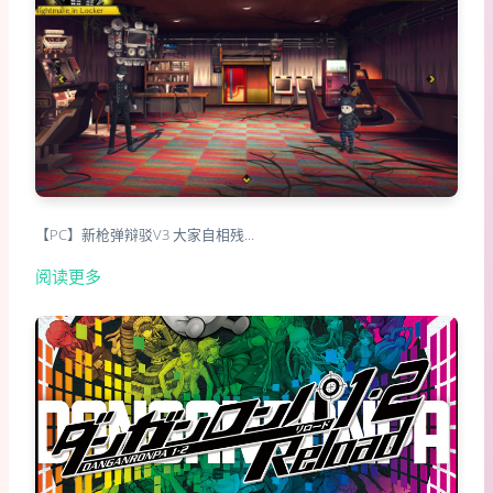
【PC】新枪弹辩驳V3 大家自相残…
阅读更多