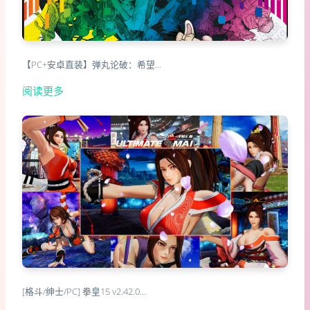
【PC+安卓直装】弹丸论破：希望…
阅读更多
[格斗/绅士/PC] 拳皇15 v2.42.0…