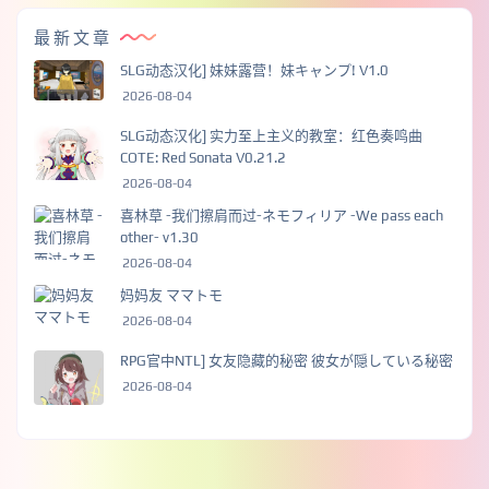
最新文章
SLG动态汉化] 妹妹露营！妹キャンプ! V1.0
2026-08-04
SLG动态汉化] 实力至上主义的教室：红色奏鸣曲
COTE: Red Sonata V0.21.2
2026-08-04
喜林草 -我们擦肩而过-ネモフィリア -We pass each
other- v1.30
2026-08-04
妈妈友 ママトモ
2026-08-04
RPG官中NTL] 女友隐藏的秘密 彼女が隠している秘密
2026-08-04