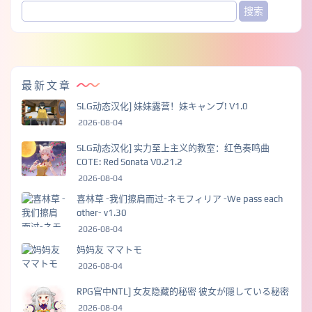
最新文章
SLG动态汉化] 妹妹露营！妹キャンプ! V1.0
2026-08-04
SLG动态汉化] 实力至上主义的教室：红色奏鸣曲
COTE: Red Sonata V0.21.2
2026-08-04
喜林草 -我们擦肩而过-ネモフィリア -We pass each
other- v1.30
2026-08-04
妈妈友 ママトモ
2026-08-04
RPG官中NTL] 女友隐藏的秘密 彼女が隠している秘密
2026-08-04