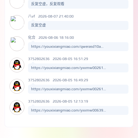
反复空虚，反复观看
八vf
2026-08-07 21:40:00
反复空虚
化合
2026-08-06 18:16:00
https://youxixiangmiao.com/qwerasd10a...
3752802636
2026-08-05 16:51:29
https://youxixiangmiao.com/yxxmw00261...
3752802636
2026-08-05 16:49:29
https://youxixiangmiao.com/yxxmw00261...
3752802636
2026-08-05 12:13:19
https://youxixiangmiao.com/yxxmw00639...