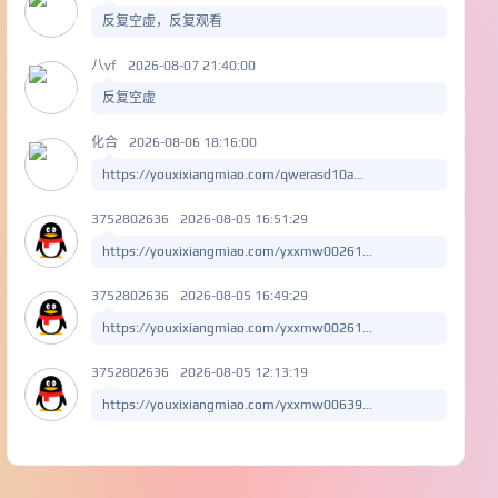
反复空虚，反复观看
八vf
2026-08-07 21:40:00
反复空虚
化合
2026-08-06 18:16:00
https://youxixiangmiao.com/qwerasd10a...
3752802636
2026-08-05 16:51:29
https://youxixiangmiao.com/yxxmw00261...
3752802636
2026-08-05 16:49:29
https://youxixiangmiao.com/yxxmw00261...
3752802636
2026-08-05 12:13:19
https://youxixiangmiao.com/yxxmw00639...