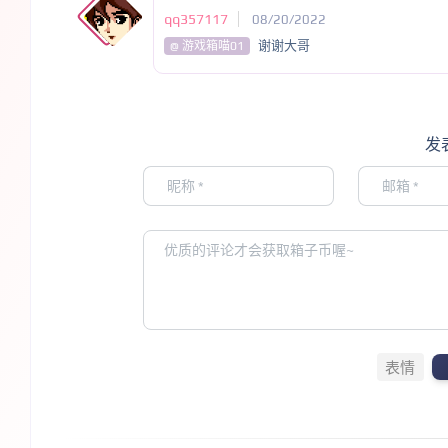
qq357117
08/20/2022
谢谢大哥
@ 游戏箱喵01
发
表情