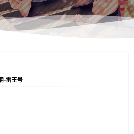
钢-雷王号