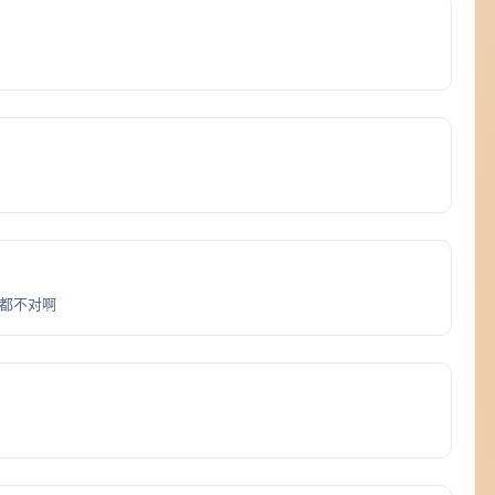
om 都不对啊
！