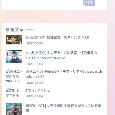
最新文章
SLG动态汉化] 妹妹露营！妹キャンプ! V1.0
2026-08-04
SLG动态汉化] 实力至上主义的教室：红色奏鸣曲
COTE: Red Sonata V0.21.2
2026-08-04
喜林草 -我们擦肩而过-ネモフィリア -We pass each
other- v1.30
2026-08-04
妈妈友 ママトモ
2026-08-04
RPG官中NTL] 女友隐藏的秘密 彼女が隠している秘
密