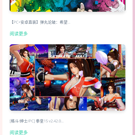
【PC+安卓直装】弹丸论破：希望…
阅读更多
[格斗/绅士/PC] 拳皇15 v2.42.0…
阅读更多