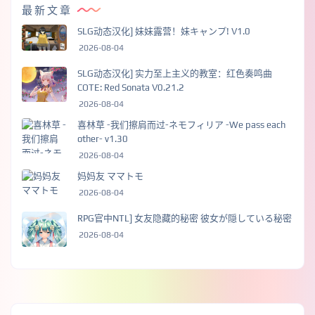
最新文章
SLG动态汉化] 妹妹露营！妹キャンプ! V1.0
2026-08-04
SLG动态汉化] 实力至上主义的教室：红色奏鸣曲
COTE: Red Sonata V0.21.2
2026-08-04
喜林草 -我们擦肩而过-ネモフィリア -We pass each
other- v1.30
2026-08-04
妈妈友 ママトモ
2026-08-04
RPG官中NTL] 女友隐藏的秘密 彼女が隠している秘密
2026-08-04