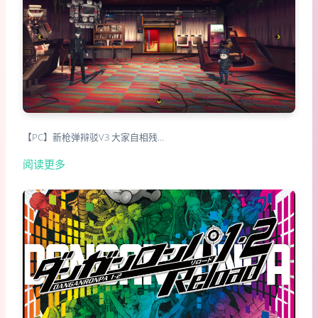
【PC】新枪弹辩驳V3 大家自相残…
阅读更多