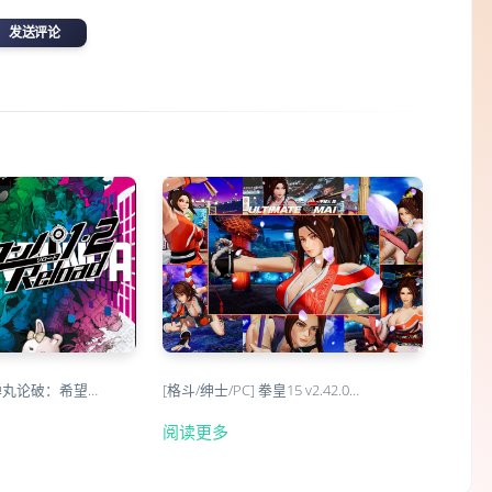
发送评论
弹丸论破：希望…
[格斗/绅士/PC] 拳皇15 v2.42.0…
阅读更多