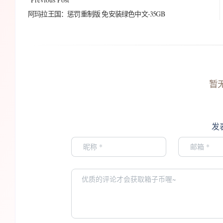
阿玛拉王国：惩罚重制版 免安装绿色中文-35GB
暂
发