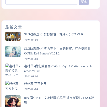
最新文章
SLG动态汉化] 妹妹露营！妹キャンプ! V1.0
2026-08-04
SLG动态汉化] 实力至上主义的教室：红色奏鸣曲
COTE: Red Sonata V0.21.2
2026-08-04
喜林草 -我们擦肩而过-ネモフィリア -We pass each
other- v1.30
2026-08-04
妈妈友 ママトモ
2026-08-04
RPG官中NTL] 女友隐藏的秘密 彼女が隠している秘
密