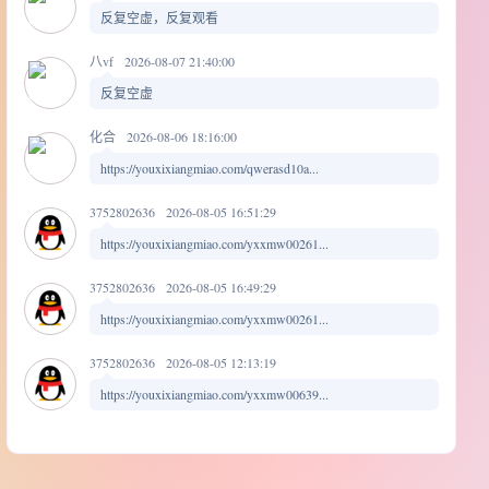
反复空虚，反复观看
八vf
2026-08-07 21:40:00
反复空虚
化合
2026-08-06 18:16:00
https://youxixiangmiao.com/qwerasd10a...
3752802636
2026-08-05 16:51:29
https://youxixiangmiao.com/yxxmw00261...
3752802636
2026-08-05 16:49:29
https://youxixiangmiao.com/yxxmw00261...
3752802636
2026-08-05 12:13:19
https://youxixiangmiao.com/yxxmw00639...