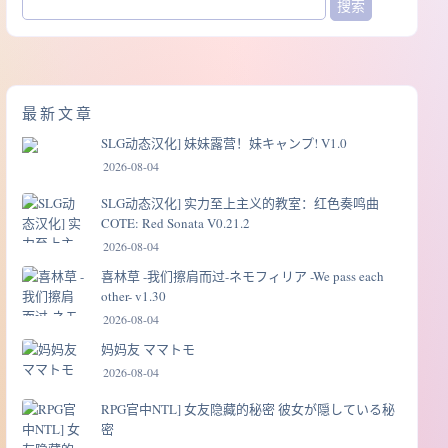
最新文章
SLG动态汉化] 妹妹露营！妹キャンプ! V1.0
2026-08-04
SLG动态汉化] 实力至上主义的教室：红色奏鸣曲
COTE: Red Sonata V0.21.2
2026-08-04
喜林草 -我们擦肩而过-ネモフィリア -We pass each
other- v1.30
2026-08-04
妈妈友 ママトモ
2026-08-04
RPG官中NTL] 女友隐藏的秘密 彼女が隠している秘
密