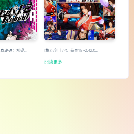
弹丸论破：希望…
[格斗/绅士/PC] 拳皇15 v2.42.0…
阅读更多