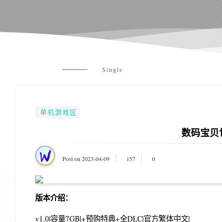
Single
单机游戏区
数码宝贝
Post on 2023-04-09
157
0
版本介绍：
v1.0|容量7GB|+预购特典+全DLC|官方繁体中文|