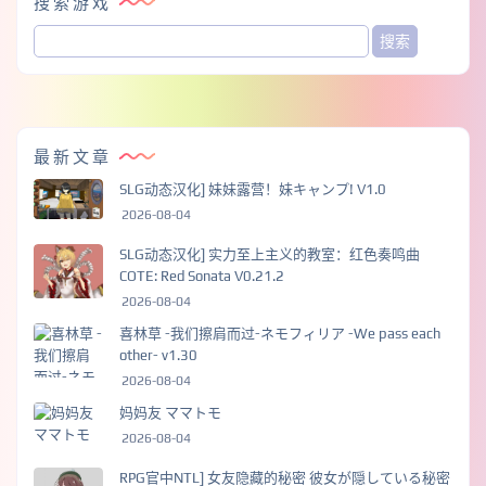
搜索游戏
最新文章
SLG动态汉化] 妹妹露营！妹キャンプ! V1.0
2026-08-04
SLG动态汉化] 实力至上主义的教室：红色奏鸣曲
COTE: Red Sonata V0.21.2
2026-08-04
喜林草 -我们擦肩而过-ネモフィリア -We pass each
other- v1.30
2026-08-04
妈妈友 ママトモ
2026-08-04
RPG官中NTL] 女友隐藏的秘密 彼女が隠している秘密