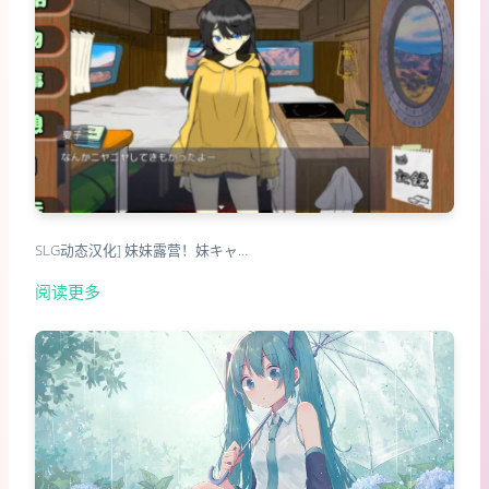
SLG动态汉化] 妹妹露营！妹キャ…
阅读更多