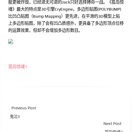
艇更被炸毁，已经退无可退的Jack只好选择搏命一战。《孤岛惊
魂》最大的特点是3D引擎CryEngine，多边形贴图(POLYBUMP)
比凹凸贴图（Bump Mapping）更先进，在平滑的3D模型上贴
上多边形贴图，除了会有凹凸质感外，更具备了多边形顶点位移
的运算效果，但却不会增加多边形数目。
孤岛惊魂1
Previous Post
鬼泣3
Next Post
孤岛惊魂2