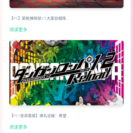
【PC】新枪弹辩驳V3 大家自相残…
阅读更多
【PC+安卓直装】弹丸论破：希望…
阅读更多