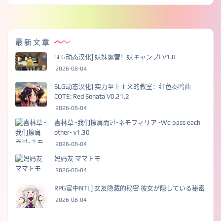
最新文章
SLG动态汉化] 妹妹露营！妹キャンプ! V1.0
2026-08-04
SLG动态汉化] 实力至上主义的教室：红色奏鸣曲
COTE: Red Sonata V0.21.2
2026-08-04
喜林草 -我们擦肩而过-ネモフィリア -We pass each
other- v1.30
2026-08-04
妈妈友 ママトモ
2026-08-04
RPG官中NTL] 女友隐藏的秘密 彼女が隠している秘密
2026-08-04