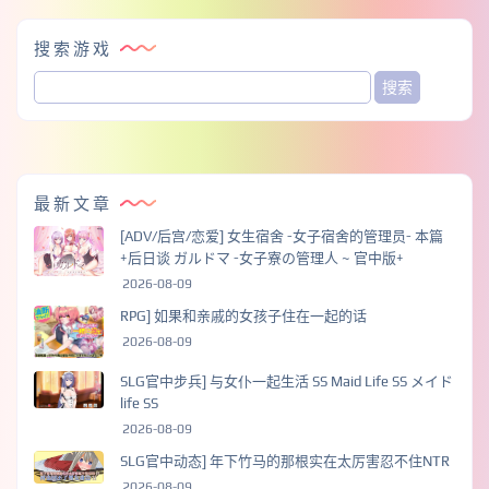
搜索游戏
最新文章
[ADV/后宫/恋爱] 女生宿舍 -女子宿舍的管理员- 本篇
+后日谈 ガルドマ -女子寮の管理人 ~ 官中版+
2026-08-09
RPG] 如果和亲戚的女孩子住在一起的话
2026-08-09
SLG官中步兵] 与女仆一起生活 SS Maid Life SS メイド
life SS
2026-08-09
SLG官中动态] 年下竹马的那根实在太厉害忍不住NTR
2026-08-09