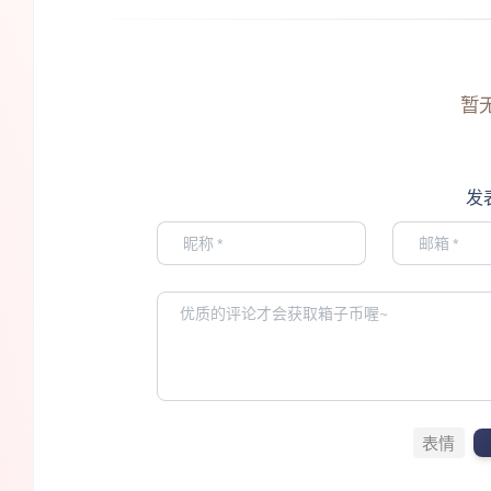
暂
发
表情