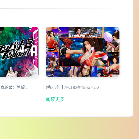
弹丸论破：希望…
[格斗/绅士/PC] 拳皇15 v2.42.0…
阅读更多