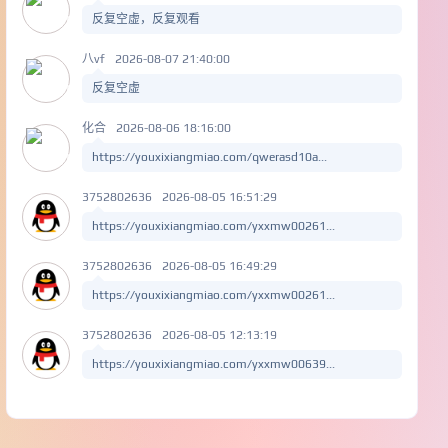
反复空虚，反复观看
八vf
2026-08-07 21:40:00
反复空虚
化合
2026-08-06 18:16:00
https://youxixiangmiao.com/qwerasd10a...
3752802636
2026-08-05 16:51:29
https://youxixiangmiao.com/yxxmw00261...
3752802636
2026-08-05 16:49:29
https://youxixiangmiao.com/yxxmw00261...
3752802636
2026-08-05 12:13:19
https://youxixiangmiao.com/yxxmw00639...