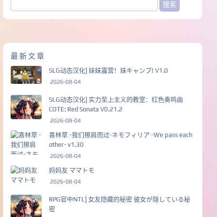
最新文章
SLG动态汉化] 妹妹露营！妹キャンプ! V1.0
2026-08-04
SLG动态汉化] 实力至上主义的教室：红色奏鸣曲
COTE: Red Sonata V0.21.2
2026-08-04
喜林草 -我们擦肩而过-ネモフィリア -We pass each
other- v1.30
2026-08-04
妈妈友 ママトモ
2026-08-04
RPG官中NTL] 女友隐藏的秘密 彼女が隠している秘
密