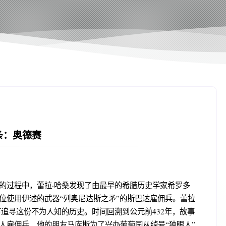
条：奥德赛
的过程中，蕾拉·哈桑发现了由最早的希腊历史学家希罗多
位使用伊述的武器“列奥尼达斯之矛”的斯巴达雇佣兵。蕾拉
追寻这份不为人知的历史。时间回溯到公元前432年，故事
人雇佣兵，他的朋友马库斯为了兴办葡萄园从绰号“独眼人”