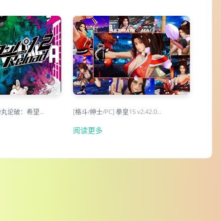
弹丸论破：希望…
[格斗/绅士/PC] 拳皇15 v2.42.0…
阅读更多