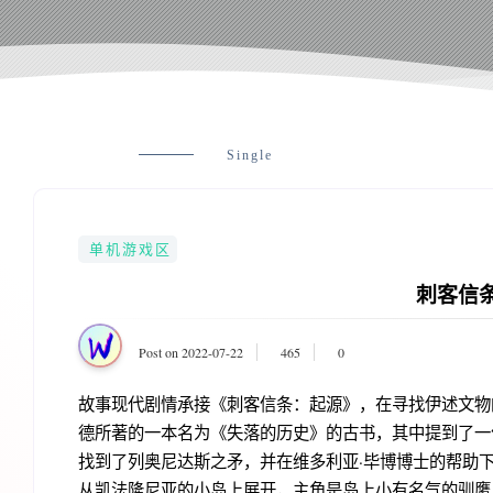
Single
单机游戏区
刺客信
Post on 2022-07-22
465
0
故事现代剧情承接《刺客信条：起源》，在寻找伊述文物
德所著的一本名为《失落的历史》的古书，其中提到了一
找到了列奥尼达斯之矛，并在维多利亚·毕博博士的帮助下
从凯法隆尼亚的小岛上展开，主角是岛上小有名气的驯鹰