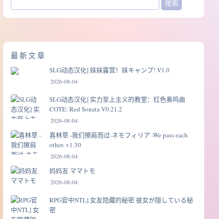
最新文章
SLG动态汉化] 妹妹露营！妹キャンプ! V1.0
2026-08-04
SLG动态汉化] 实力至上主义的教室：红色奏鸣曲
COTE: Red Sonata V0.21.2
2026-08-04
喜林草 -我们擦肩而过-ネモフィリア -We pass each
other- v1.30
2026-08-04
妈妈友 ママトモ
2026-08-04
RPG官中NTL] 女友隐藏的秘密 彼女が隠している秘
密