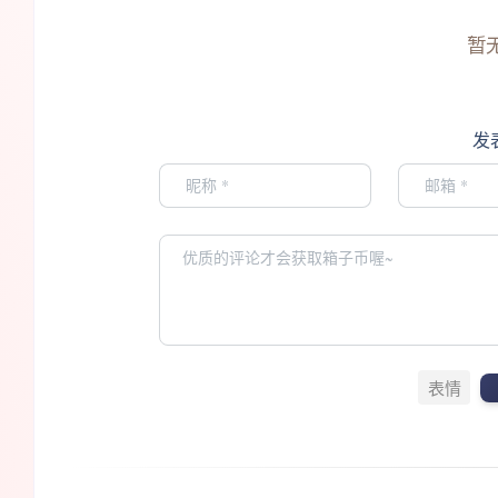
暂
发
表情