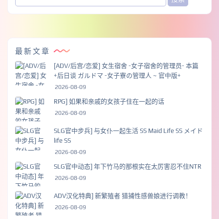
最新文章
[ADV/后宫/恋爱] 女生宿舍 -女子宿舍的管理员- 本篇
+后日谈 ガルドマ -女子寮の管理人 ~ 官中版+
2026-08-09
RPG] 如果和亲戚的女孩子住在一起的话
2026-08-09
SLG官中步兵] 与女仆一起生活 SS Maid Life SS メイド
life SS
2026-08-09
SLG官中动态] 年下竹马的那根实在太厉害忍不住NTR
2026-08-09
ADV汉化特典] 新繁殖者 猎捕性感兽娘进行调教！
2026-08-09