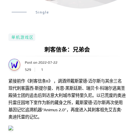
Single
单机游戏区
刺客信条：兄弟会
Post on 2022-07-22
529
1
紧接前作《刺客信条II》 ，调酒师戴斯蒙德·迈尔斯与其余三名
现代刺客露西·斯提尔曼、肖恩·黑斯廷斯、瑞贝卡·科瑞尔逃离圣
殿骑士团的追击后到达意大利城市蒙特里久尼。以已荒废的奥迪
托雷庄园地下室作为新的藏身之所，戴斯蒙德·迈尔斯再次使用
基因记忆追溯机器“Animus 2.0”，再度进入其刺客祖先艾吉奥·
奥迪托雷的记忆。