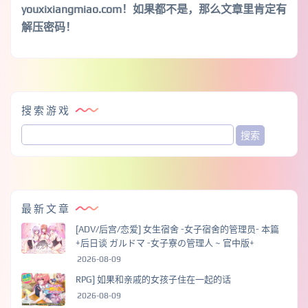
youxixiangmiao.com！如果都不是，那么文章里肯定有
解压密码！
搜索游戏
最新文章
[ADV/后宫/恋爱] 女生宿舍 -女子宿舍的管理员- 本篇
+后日谈 ガルドマ -女子寮の管理人 ~ 官中版+
2026-08-09
RPG] 如果和亲戚的女孩子住在一起的话
2026-08-09