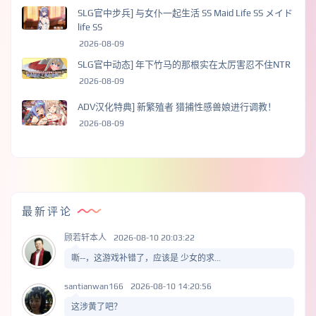
SLG官中步兵] 与女仆一起生活 SS Maid Life SS メイド
life SS
2026-08-09
SLG官中动态] 年下竹马的那根实在太厉害忍不住NTR
2026-08-09
ADV汉化特典] 新繁殖者 猎捕性感兽娘进行调教！
2026-08-09
最新评论
顾若轩本人
2026-08-10 20:03:22
嘶--，这游戏补错了，应该是 少女的求...
santianwan166
2026-08-10 14:20:56
这涉黄了吧？