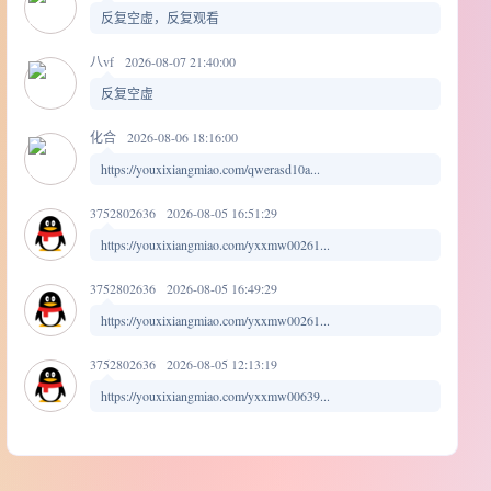
反复空虚，反复观看
八vf
2026-08-07 21:40:00
反复空虚
化合
2026-08-06 18:16:00
https://youxixiangmiao.com/qwerasd10a...
3752802636
2026-08-05 16:51:29
https://youxixiangmiao.com/yxxmw00261...
3752802636
2026-08-05 16:49:29
https://youxixiangmiao.com/yxxmw00261...
3752802636
2026-08-05 12:13:19
https://youxixiangmiao.com/yxxmw00639...