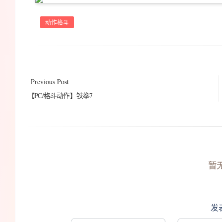
动作格斗
Previous Post
【PC/格斗动作】铁拳7
暂
发