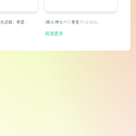
弹丸论破：希望…
[格斗/绅士/PC] 拳皇15 v2.42.0…
阅读更多