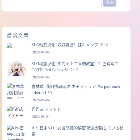
最新文章
SLG动态汉化] 妹妹露营！妹キャンプ! V1.0
2026-08-04
SLG动态汉化] 实力至上主义的教室：红色奏鸣曲
COTE: Red Sonata V0.21.2
2026-08-04
喜林草 -我们擦肩而过-ネモフィリア -We pass each
other- v1.30
2026-08-04
妈妈友 ママトモ
2026-08-04
RPG官中NTL] 女友隐藏的秘密 彼女が隠している秘
密