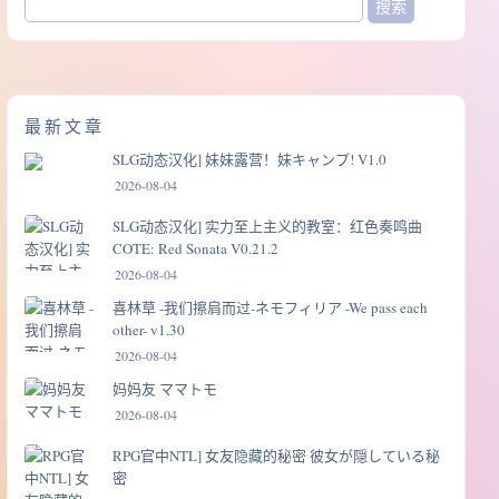
最新文章
SLG动态汉化] 妹妹露营！妹キャンプ! V1.0
2026-08-04
SLG动态汉化] 实力至上主义的教室：红色奏鸣曲
COTE: Red Sonata V0.21.2
2026-08-04
喜林草 -我们擦肩而过-ネモフィリア -We pass each
other- v1.30
2026-08-04
妈妈友 ママトモ
2026-08-04
RPG官中NTL] 女友隐藏的秘密 彼女が隠している秘
密