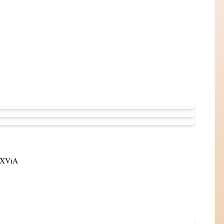
WXViA