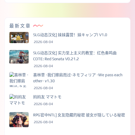
最新文章
SLG动态汉化] 妹妹露营！妹キャンプ! V1.0
2026-08-04
SLG动态汉化] 实力至上主义的教室：红色奏鸣曲
COTE: Red Sonata V0.21.2
2026-08-04
喜林草 -我们擦肩而过-ネモフィリア -We pass each
other- v1.30
2026-08-04
妈妈友 ママトモ
2026-08-04
RPG官中NTL] 女友隐藏的秘密 彼女が隠している秘密
2026-08-04