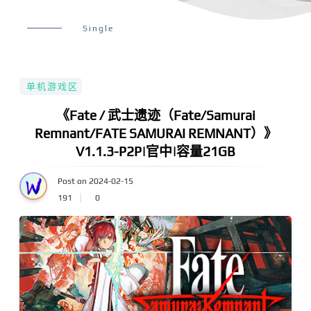
Single
单机游戏区
《Fate / 武士遗迹（Fate/Samurai
Remnant/FATE SAMURAI REMNANT）》
V1.1.3-P2P|官中|容量21GB
Post on 2024-02-15
191
0