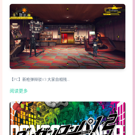
【PC】新枪弹辩驳V3 大家自相残…
阅读更多