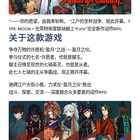
“───你的愿望，由我来斩断。 ”江户的圣杯战争，就此开幕。T
YPE-MOON × 光荣特库摩联袂献上“Fate”完全新作动作RPG
关于这款游戏
争夺万物的许愿机“盈月”之战——盈月之仪。
参与仪式的七名“许愿者，也就是御主。
御主召唤至现世的七骑英灵，也就是从者。
此七人七骑的主从争霸战，现正揭开序幕。
驰骋江户大街小巷，力求在”盈月之仪“胜出
战斗、探索、交流——深度融合众多要素的动作RPG