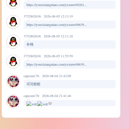
https://youxixiangmiao.com/yxxmw00261...
3752802636
2026-08-05 12:13:19
https://youxixiangmiao.com/yxxmw00639...
3752802636
2026-08-05 12:11:18
补档
3752802636
2026-08-05 11:55:59
https://youxixiangmiao.com/yxxmw00639...
capcom176
2026-08-04 21:43:09
可可皑皑
capcom176
2026-08-04 21:41:46