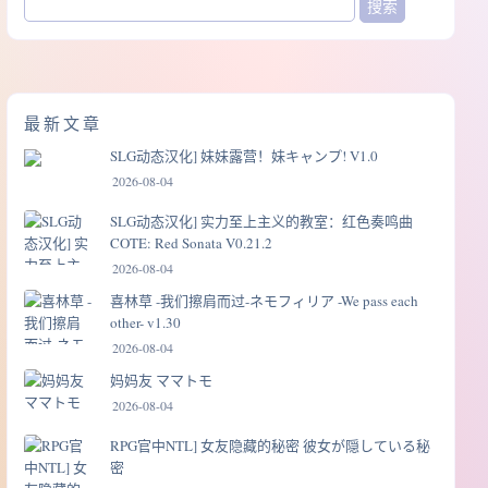
最新文章
SLG动态汉化] 妹妹露营！妹キャンプ! V1.0
2026-08-04
SLG动态汉化] 实力至上主义的教室：红色奏鸣曲
COTE: Red Sonata V0.21.2
2026-08-04
喜林草 -我们擦肩而过-ネモフィリア -We pass each
other- v1.30
2026-08-04
妈妈友 ママトモ
2026-08-04
RPG官中NTL] 女友隐藏的秘密 彼女が隠している秘
密