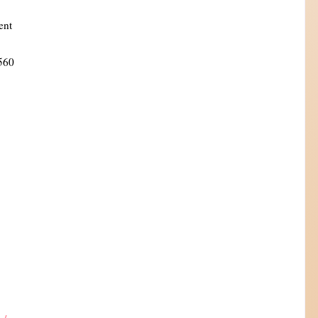
ent
560