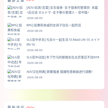
最新文章
[ADV/后宫/恋爱] 女生宿舍 -女子宿舍的管理员- 本篇
+后日谈 ガルドマ -女子寮の管理人 ~ 官中版+
2026-08-09
RPG] 如果和亲戚的女孩子住在一起的话
2026-08-09
SLG官中步兵] 与女仆一起生活 SS Maid Life SS メイド
life SS
2026-08-09
SLG官中动态] 年下竹马的那根实在太厉害忍不住NTR
2026-08-09
ADV汉化特典] 新繁殖者 猎捕性感兽娘进行调教！
2026-08-09
最新评论