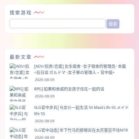
搜索游戏
最新文章
[ADV/后宫/恋爱] 女生宿舍 -女子宿舍的管理员- 本篇
+后日谈 ガルドマ -女子寮の管理人 ~ 官中版+
2026-08-09
RPG] 如果和亲戚的女孩子住在一起的话
2026-08-09
SLG官中步兵] 与女仆一起生活 SS Maid Life SS メイド
life SS
2026-08-09
SLG官中动态] 年下竹马的那根实在太厉害忍不住NTR
2026-08-09