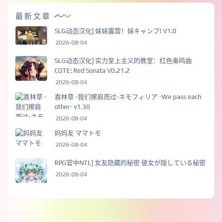
最新文章
SLG动态汉化] 妹妹露营！妹キャンプ! V1.0
2026-08-04
SLG动态汉化] 实力至上主义的教室：红色奏鸣曲
COTE: Red Sonata V0.21.2
2026-08-04
喜林草 -我们擦肩而过-ネモフィリア -We pass each
other- v1.30
2026-08-04
妈妈友 ママトモ
2026-08-04
RPG官中NTL] 女友隐藏的秘密 彼女が隠している秘密
2026-08-04