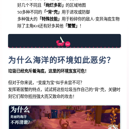
好几个不同且
「绚烂多彩」
的区域地图
50多种不同的
「“背”壳」
用于进攻或防御
多种强大的
「特殊技能」
用于粉碎你的敌人-变异海底生物
除了主角Kril还有好多其他
「蟹蟹」
！
为什么海洋的环境如此恶劣？
垃圾已经充斥着海底，这里的环境岌岌可危！
但对于你来说，“变废为宝”似乎未尝不可？
发挥寄居蟹的特点，试试将这些垃圾当作自己的“背”壳，关键时
刻它们帮你抵挡强大而又致命的攻击！