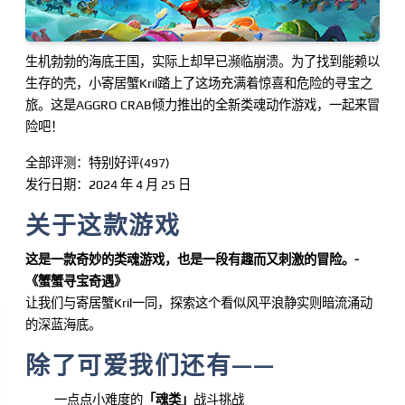
生机勃勃的海底王国，实际上却早已濒临崩溃。为了找到能赖以
生存的壳，小寄居蟹Kril踏上了这场充满着惊喜和危险的寻宝之
旅。这是AGGRO CRAB倾力推出的全新类魂动作游戏，一起来冒
险吧！
全部评测：特别好评(497)
发行日期：2024 年 4 月 25 日
关于这款游戏
这是一款奇妙的类魂游戏，也是一段有趣而又刺激的冒险。-
《蟹蟹寻宝奇遇》
让我们与寄居蟹Kril一同，探索这个看似风平浪静实则暗流涌动
的深蓝海底。
除了可爱我们还有——
一点点小难度的
「魂类」
战斗挑战