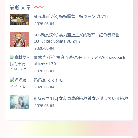
最新文章
SLG动态汉化] 妹妹露营！妹キャンプ! V1.0
2026-08-04
SLG动态汉化] 实力至上主义的教室：红色奏鸣曲
COTE: Red Sonata V0.21.2
2026-08-04
喜林草 -我们擦肩而过-ネモフィリア -We pass each
other- v1.30
2026-08-04
妈妈友 ママトモ
2026-08-04
RPG官中NTL] 女友隐藏的秘密 彼女が隠している秘密
2026-08-04