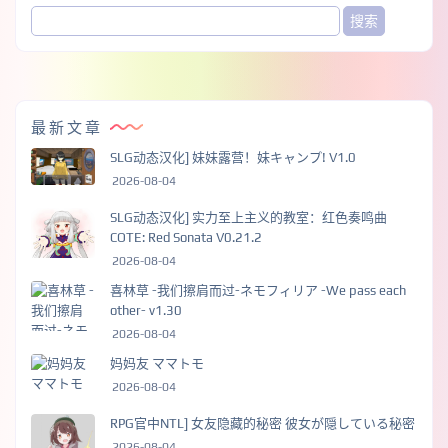
最新文章
SLG动态汉化] 妹妹露营！妹キャンプ! V1.0
2026-08-04
SLG动态汉化] 实力至上主义的教室：红色奏鸣曲
COTE: Red Sonata V0.21.2
2026-08-04
喜林草 -我们擦肩而过-ネモフィリア -We pass each
other- v1.30
2026-08-04
妈妈友 ママトモ
2026-08-04
RPG官中NTL] 女友隐藏的秘密 彼女が隠している秘密
2026-08-04