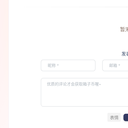
暂
发
表情