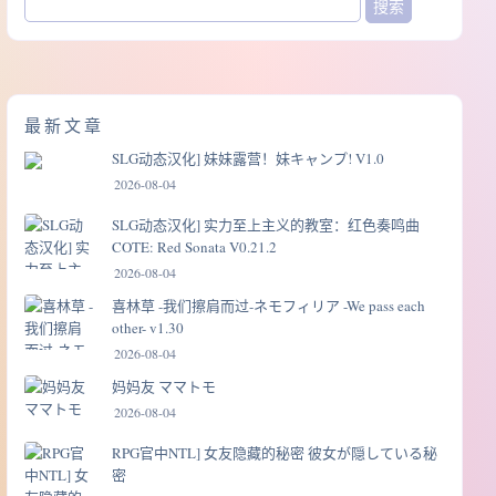
最新文章
SLG动态汉化] 妹妹露营！妹キャンプ! V1.0
2026-08-04
SLG动态汉化] 实力至上主义的教室：红色奏鸣曲
COTE: Red Sonata V0.21.2
2026-08-04
喜林草 -我们擦肩而过-ネモフィリア -We pass each
other- v1.30
2026-08-04
妈妈友 ママトモ
2026-08-04
RPG官中NTL] 女友隐藏的秘密 彼女が隠している秘
密