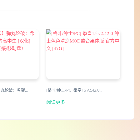
弹丸论破：希望…
[格斗/绅士/PC] 拳皇15 v2.42.0…
阅读更多