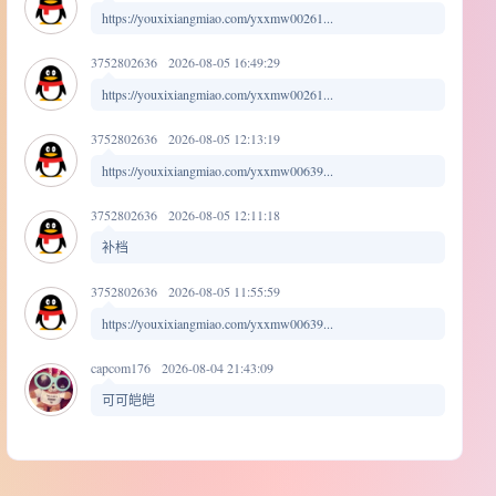
https://youxixiangmiao.com/yxxmw00261...
3752802636
2026-08-05 16:49:29
https://youxixiangmiao.com/yxxmw00261...
3752802636
2026-08-05 12:13:19
https://youxixiangmiao.com/yxxmw00639...
3752802636
2026-08-05 12:11:18
补档
3752802636
2026-08-05 11:55:59
https://youxixiangmiao.com/yxxmw00639...
capcom176
2026-08-04 21:43:09
可可皑皑