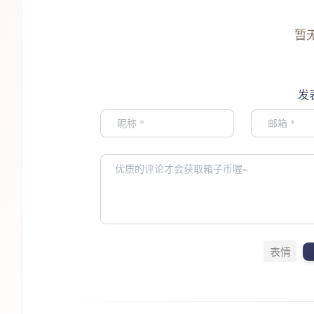
暂
发
表情