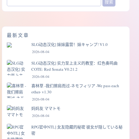
最新文章
SLG动态汉化] 妹妹露营！妹キャンプ! V1.0
2026-08-04
SLG动态汉化] 实力至上主义的教室：红色奏鸣曲
COTE: Red Sonata V0.21.2
2026-08-04
喜林草 -我们擦肩而过-ネモフィリア -We pass each
other- v1.30
2026-08-04
妈妈友 ママトモ
2026-08-04
RPG官中NTL] 女友隐藏的秘密 彼女が隠している秘
密