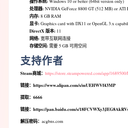
操作系统:
Windows 10 or better (64bit version only)
处理器:
NVIDIA GeForce 8800 GT (512 MB) or ATI R
内存:
8 GB RAM
显卡:
Graphics card with DX11 or OpenGL 3.x capabili
DirectX 版本:
11
网络:
宽带互联网连接
存储空间:
需要 5 GB 可用空间
支持作者
Steam商城：
https://store.steampowered.com/app/168950
链接：https://www.alipan.com/s/mUEHWVf43MP
提取：6666
链接：https://pan.baidu.com/s/18FCVWXy3JEG8AkR
解压密码：
acgbns.com