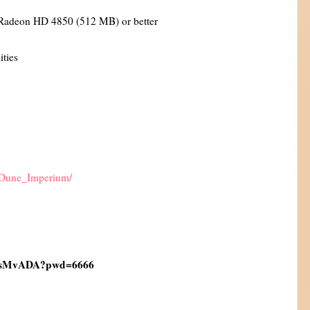
adeon HD 4850 (512 MB) or better
ties
0/Dune_Imperium/
VsMvADA?pwd=6666