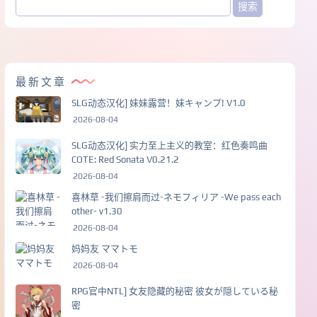
最新文章
SLG动态汉化] 妹妹露营！妹キャンプ! V1.0
2026-08-04
SLG动态汉化] 实力至上主义的教室：红色奏鸣曲
COTE: Red Sonata V0.21.2
2026-08-04
喜林草 -我们擦肩而过-ネモフィリア -We pass each
other- v1.30
2026-08-04
妈妈友 ママトモ
2026-08-04
RPG官中NTL] 女友隐藏的秘密 彼女が隠している秘
密