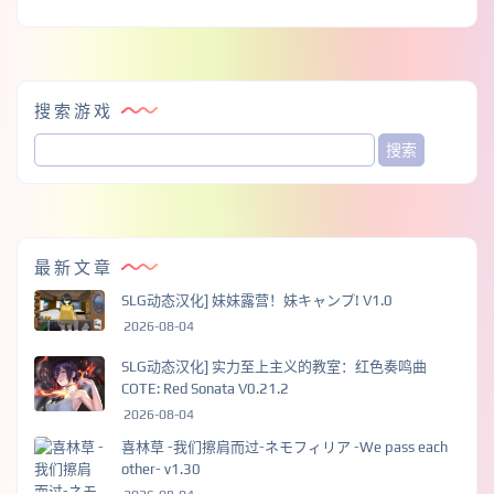
搜索游戏
最新文章
SLG动态汉化] 妹妹露营！妹キャンプ! V1.0
2026-08-04
SLG动态汉化] 实力至上主义的教室：红色奏鸣曲
COTE: Red Sonata V0.21.2
2026-08-04
喜林草 -我们擦肩而过-ネモフィリア -We pass each
other- v1.30