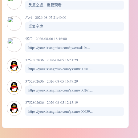
反复空虚，反复观看
八vf
2026-08-07 21:40:00
反复空虚
化合
2026-08-06 18:16:00
https://youxixiangmiao.com/qwerasd10a...
3752802636
2026-08-05 16:51:29
https://youxixiangmiao.com/yxxmw00261...
3752802636
2026-08-05 16:49:29
https://youxixiangmiao.com/yxxmw00261...
3752802636
2026-08-05 12:13:19
https://youxixiangmiao.com/yxxmw00639...