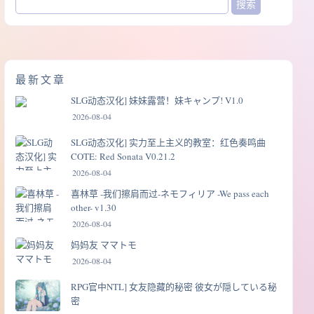
最新文章
SLG动态汉化] 妹妹露营！妹キャンプ! V1.0
2026-08-04
SLG动态汉化] 实力至上主义的教室：红色奏鸣曲
COTE: Red Sonata V0.21.2
2026-08-04
喜林草 -我们擦肩而过-ネモフィリア -We pass each
other- v1.30
2026-08-04
妈妈友 ママトモ
2026-08-04
RPG官中NTL] 女友隐藏的秘密 彼女が隠している秘
密