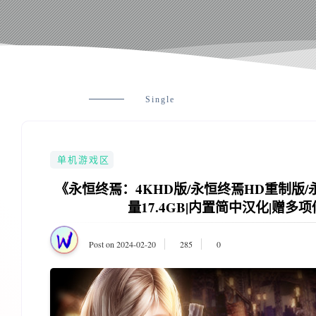
Single
单机游戏区
《永恒终焉：4KHD版/永恒终焉HD重制版/永恒终焉重制
量17.4GB|内置简中汉化|赠多
Post on 2024-02-20
285
0