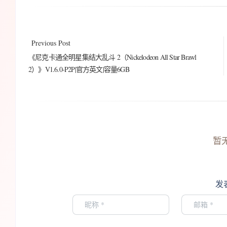
Previous Post
《尼克卡通全明星集结大乱斗 2（Nickelodeon All Star Brawl
2）》V1.6.0-P2P|官方英文|容量6GB
暂
发