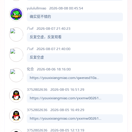
yululullmiao
2026-08-08 00:45:54
确实挺不错的
八vf
2026-08-07 21:40:23
反复空虚，反复观看
八vf
2026-08-07 21:40:00
反复空虚
化合
2026-08-06 18:16:00
https://youxixiangmiao.com/qwerasd10a...
3752802636
2026-08-05 16:51:29
https://youxixiangmiao.com/yxxmw00261...
3752802636
2026-08-05 16:49:29
https://youxixiangmiao.com/yxxmw00261...
3752802636
2026-08-05 12:13:19