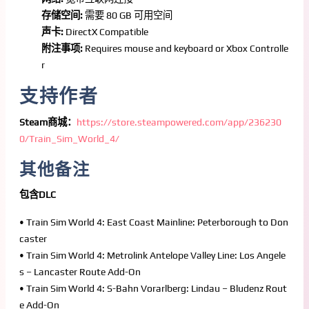
存储空间:
需要 80 GB 可用空间
声卡:
DirectX Compatible
附注事项:
Requires mouse and keyboard or Xbox Controlle
r
支持作者
Steam商城：
https://store.steampowered.com/app/236230
0/Train_Sim_World_4/
其他备注
包含DLC
• Train Sim World 4: East Coast Mainline: Peterborough to Don
caster
• Train Sim World 4: Metrolink Antelope Valley Line: Los Angele
s – Lancaster Route Add-On
• Train Sim World 4: S-Bahn Vorarlberg: Lindau – Bludenz Rout
e Add-On