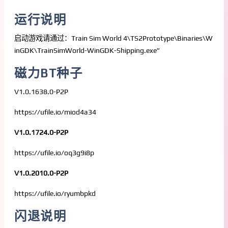
运行说明
启动游戏请通过：Train Sim World 4\TS2Prototype\Binaries\W
inGDK\TrainSimWorld-WinGDK-Shipping.exe”
磁力BT种子
V1.0.1638.0-P2P
https://ufile.io/miod4a34
V1.0.1724.0-P2P
https://ufile.io/oq3g9i8p
V1.0.2010.0-P2P
https://ufile.io/ryumbpkd
闪退说明