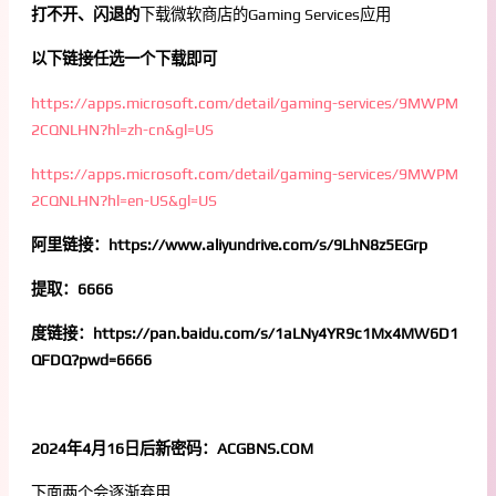
打不开、闪退的
下载微软商店的Gaming Services应用
以下链接任选一个下载即可
https://apps.microsoft.com/detail/gaming-services/9MWPM
2CQNLHN?hl=zh-cn&gl=US
https://apps.microsoft.com/detail/gaming-services/9MWPM
2CQNLHN?hl=en-US&gl=US
阿里链接：https://www.aliyundrive.com/s/9LhN8z5EGrp
提取：6666
度链接：https://pan.baidu.com/s/1aLNy4YR9c1Mx4MW6D1
QFDQ?pwd=6666
2024年4月16日后新密码：ACGBNS.COM
下面两个会逐渐弃用