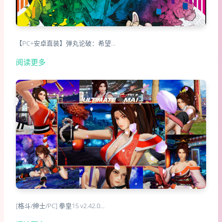
【PC+安卓直装】弹丸论破：希望…
阅读更多
[格斗/绅士/PC] 拳皇15 v2.42.0…