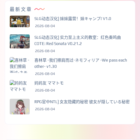
最新文章
SLG动态汉化] 妹妹露营！妹キャンプ! V1.0
2026-08-04
SLG动态汉化] 实力至上主义的教室：红色奏鸣曲
COTE: Red Sonata V0.21.2
2026-08-04
喜林草 -我们擦肩而过-ネモフィリア -We pass each
other- v1.30
2026-08-04
妈妈友 ママトモ
2026-08-04
RPG官中NTL] 女友隐藏的秘密 彼女が隠している秘密
2026-08-04