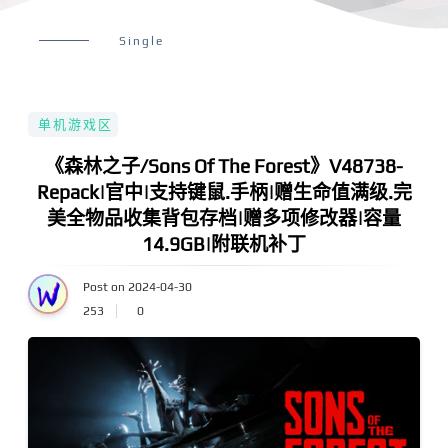
Single
单机游戏区
《森林之子/Sons Of The Forest》V48738-
Repack|官中|支持键鼠.手柄|赠生命值满级.完
美全物品收集背包存档|赠多项修改器|容量
14.9GB|附联机补丁
Post on 2024-04-30
253
0