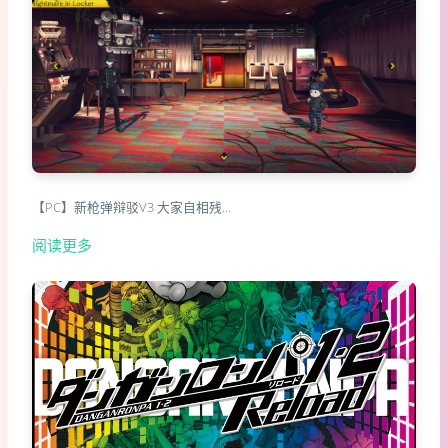
【PC】新枪弹辩驳V3 大家自相残…
阅读更多